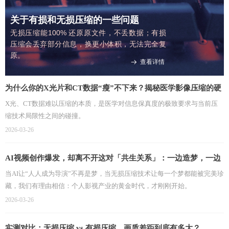
关于有损和无损压缩的一些问题
无损压缩能100% 还原原文件，不丢数据；有损
压缩会丢弃部分信息，换更小体积，无法完全复
原。
查看详情
뀠
为什么你的X光片和CT数据“瘦”不下来？揭秘医学影像压缩的硬
骨头
X光、CT数据难以压缩的本质，是医学对信息保真度的极致要求与当前压
缩技术局限性之间的碰撞。
2026-03-26
AI视频创作爆发，却离不开这对「共生关系」：一边造梦，一边
存梦
当AI让“人人成为导演”不再是梦，当无损压缩技术让每一个梦都能被完美珍
藏，我们有理由相信：个人影视产业的黄金时代，才刚刚开始。
2026-03-26
实测对比：无损压缩 vs 有损压缩，画质差距到底有多大？